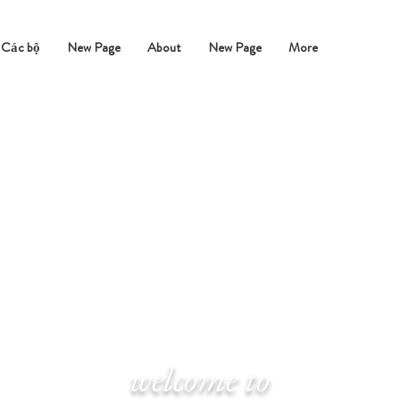
Các bộ
New Page
About
New Page
More
welcome to