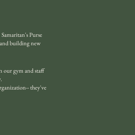
 Samaritan's Purse
 and building new
in our gym and staff
.
ganization-- they've