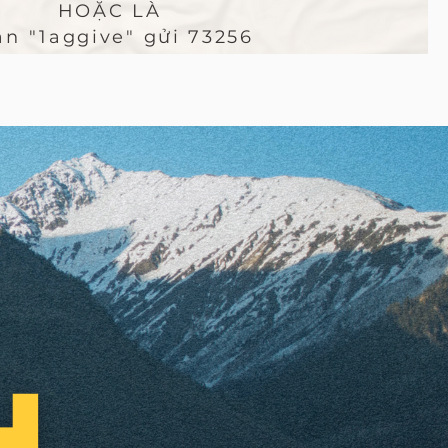
HOẶC LÀ
ạn "1aggive" gửi 73256