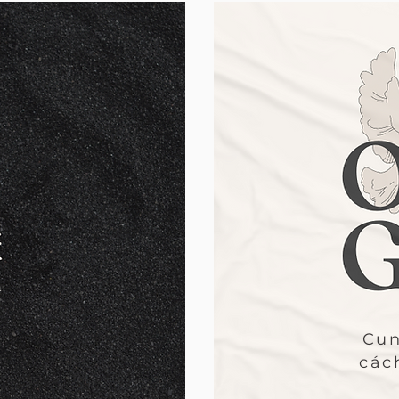
h
Cun
các