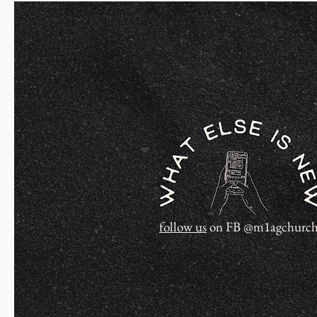
follow us
on FB @m1agchurc