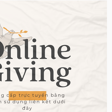
g cấp trực tuyến bằng
h sử dụng liên kết dưới
đây