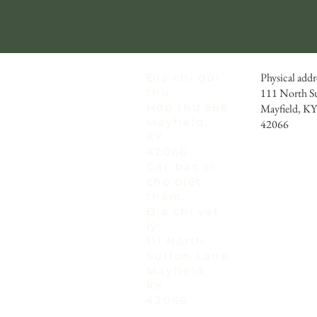
Physical addr
Địa chỉ gửi
thư:
111 North S
Hộp thư 566
Mayfield, KY
Mayfield,
42066
KY
42066
Các bác sĩ
cho biết
thêm:
Địa chỉ vật
lý:
111 North
Sutton Lane
Mayfield,
KY
42066