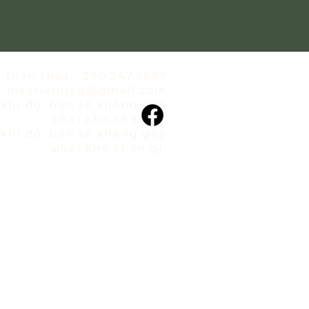
Điện thoại: 270.247.5677
:
mayfield1ag@gmail.com
khi đó, bạn sẽ không gặp
phải khó khăn gì.
khi đó, bạn sẽ không gặp
phải khó khăn gì.