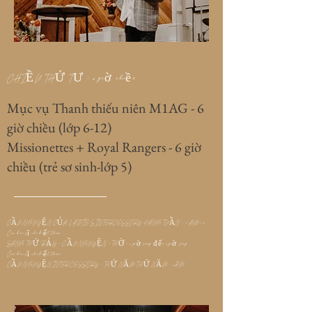
CHIỀU THỨ TƯ - 6 giờ chiều
Mục vụ Thanh thiếu niên M1AG - 6
giờ chiều (lớp 6-12)
Missionettes + Royal Rangers - 6 giờ
chiều (trẻ sơ sinh-lớp 5)
CẦU NGUYỆN CỦA LADIE'S INTERCESSORY HÀNG TUẦN - 11 AM-12
Các bác sĩ cho biết thêm:
SÁNG THỨ BẢY - CẦU NGUYỆN + THỜ - 6 giờ sáng đến 8 giờ sáng
Các bác sĩ cho biết thêm:
CẦU NGUYỆN INTERCESSORY - THỨ NĂM THỨ NĂM - 6PM