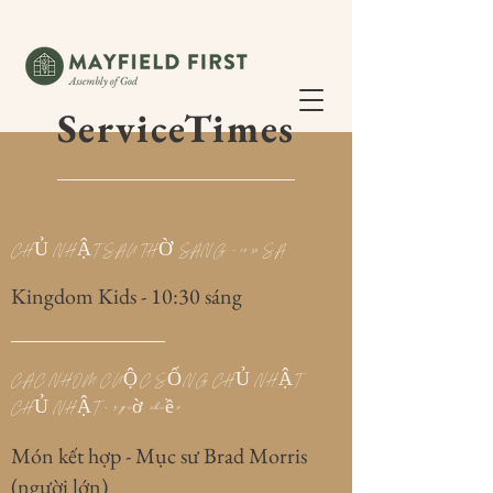
ServiceTimes
CHỦ NHẬT SAU THỜ SÁNG - 10:30 SA
Kingdom Kids - 10:30 sáng
CÁC NHÓM CUỘC SỐNG CHỦ NHẬT
CHỦ NHẬT - 5 giờ chiều
Món kết hợp - Mục sư Brad Morris
(người lớn)