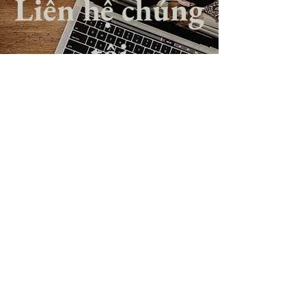
Liên hệ chúng
tôi
HỘP SỐ 566 - MAYFIELD, KY - 42066
HÃY ĐIỀN FORM BÊN DƯỚI