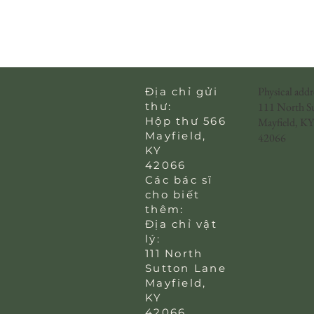
Physical addr
Địa chỉ gửi
thư:
111 North S
Hộp thư 566
Mayfield, KY
Mayfield,
42066
KY
42066
Các bác sĩ
cho biết
thêm:
Địa chỉ vật
lý:
111 North
Sutton Lane
Mayfield,
KY
42066