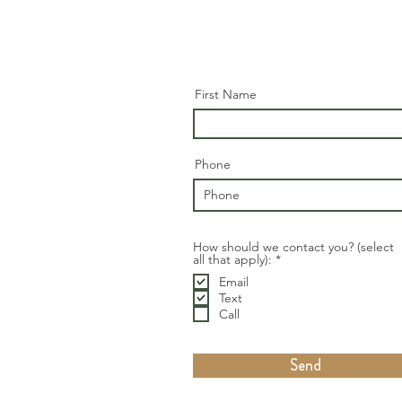
First Name
Phone
How should we contact you? (select
B
all that apply):
*
ắ
Email
t
b
Text
u
Call
ộ
c
Send