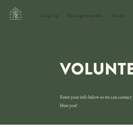
Trang Chủ
Tôi là người mới đến
Kết nối
VOLUNTE
Enter your info below so we can contact y
bless you!