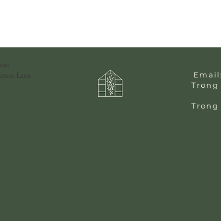
ess:
utton Lane
Email
Trong 
Trong 