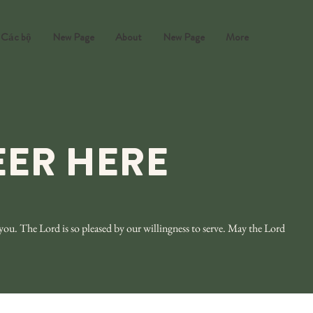
Các bộ
New Page
About
New Page
More
ER HERE
ou. The Lord is so pleased by our willingness to serve. May the Lord